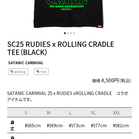
SC25 RUDIES x ROLLING CRADLE
TEE（BLACK）
SATANIC CARNIVAL
pickup
tee
4,500円
（税込）
価格
SATANIC CARNIVAL 25 x RUDIES xROLLING CRADLE コラボ
アイテムです。
S
M
L
XL
XXL
身
約65cm
約69cm
約73cm
約77cm
約81cm
丈
身