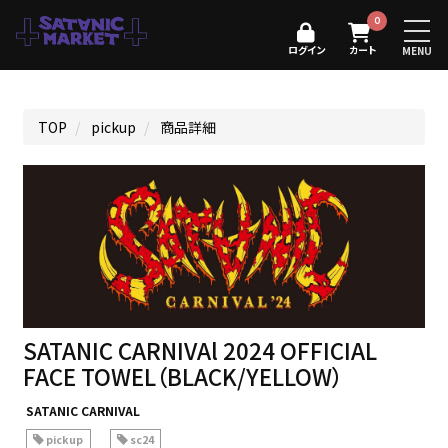
0
ログイン
カート
MENU
TOP
pickup
商品詳細
SATANIC CARNIVAl 2024 OFFICIAL
FACE TOWEL（BLACK/YELLOW）
SATANIC CARNIVAL
pickup
sc24